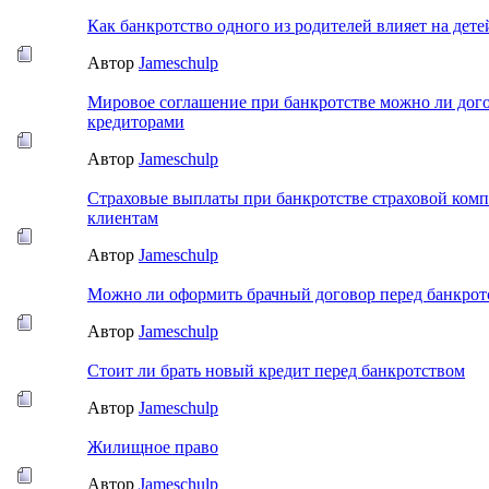
Как банкротство одного из родителей влияет на дете
Автор
Jameschulp
Мировое соглашение при банкротстве можно ли дого
кредиторами
Автор
Jameschulp
Страховые выплаты при банкротстве страховой комп
клиентам
Автор
Jameschulp
Можно ли оформить брачный договор перед банкрот
Автор
Jameschulp
Стоит ли брать новый кредит перед банкротством
Автор
Jameschulp
Жилищное право
Автор
Jameschulp