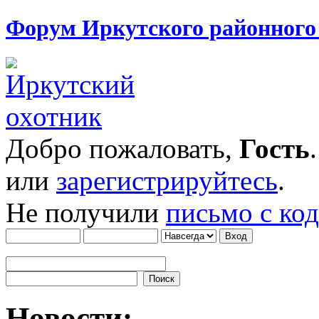
Форум Иркутского районног
Добро пожаловать,
Гость
или
зарегистрируйтесь
.
Не получили
письмо с ко
Новости: