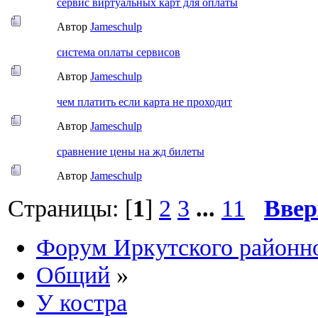
сервис виртуальных карт для оплаты
Автор
Jameschulp
система оплаты сервисов
Автор
Jameschulp
чем платить если карта не проходит
Автор
Jameschulp
сравнение цены на жд билеты
Автор
Jameschulp
Страницы: [
1
]
2
3
...
11
Ввер
Форум Иркутского район
Общий
»
У костра