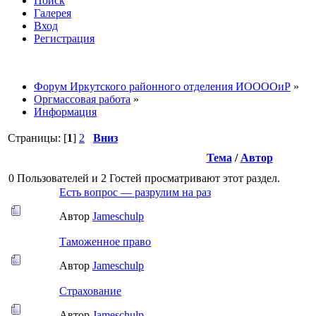
Поиск
Галерея
Вход
Регистрация
Форум Иркутского районного отделения ИООООиР
»
Оргмассовая работа
»
Информация
Страницы: [
1
]
2
Вниз
Тема
/
Автор
0 Пользователей и 2 Гостей просматривают этот раздел.
Есть вопрос — разрулим на раз
Автор
Jameschulp
Таможенное право
Автор
Jameschulp
Страхование
Автор
Jameschulp