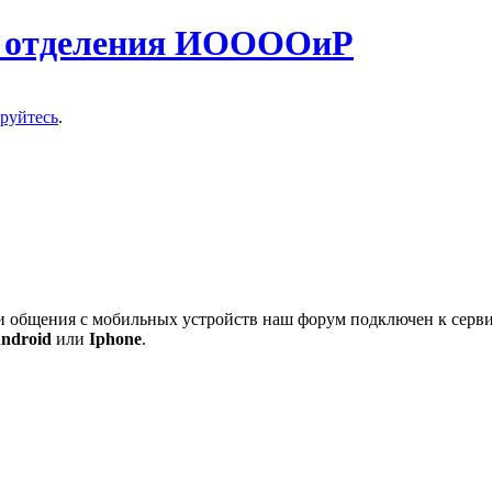
о отделения ИООООиР
ируйтесь
.
 и общения с мобильных устройств наш форум подключен к серв
ndroid
или
Iphone
.