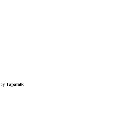
ису
Tapatalk