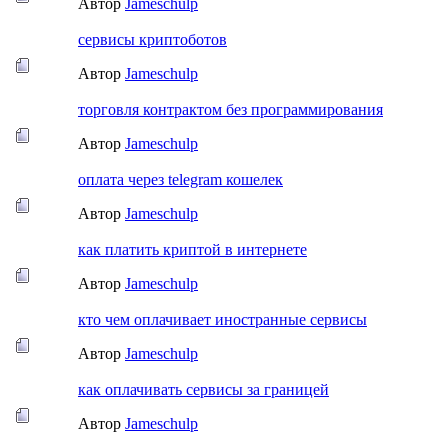
Автор
Jameschulp
сервисы криптоботов
Автор
Jameschulp
торговля контрактом без программирования
Автор
Jameschulp
оплата через telegram кошелек
Автор
Jameschulp
как платить криптой в интернете
Автор
Jameschulp
кто чем оплачивает иностранные сервисы
Автор
Jameschulp
как оплачивать сервисы за границей
Автор
Jameschulp