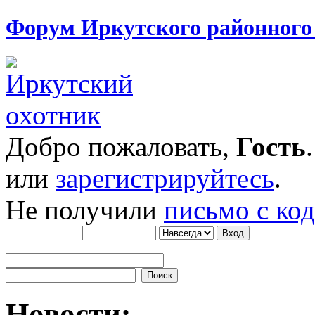
Форум Иркутского районног
Добро пожаловать,
Гость
или
зарегистрируйтесь
.
Не получили
письмо с ко
Новости: