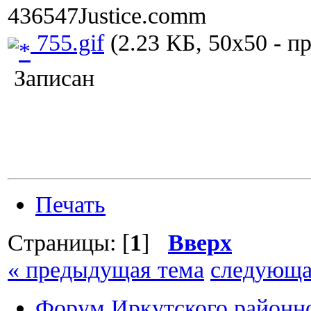
436547Justice.comm
755.gif
(2.23 КБ, 50x50 - п
Записан
Печать
Страницы: [
1
]
Вверх
« предыдущая тема
следующа
Форум Иркутского район