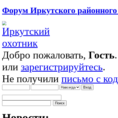
Форум Иркутского районног
Добро пожаловать,
Гость
или
зарегистрируйтесь
.
Не получили
письмо с ко
Новости: