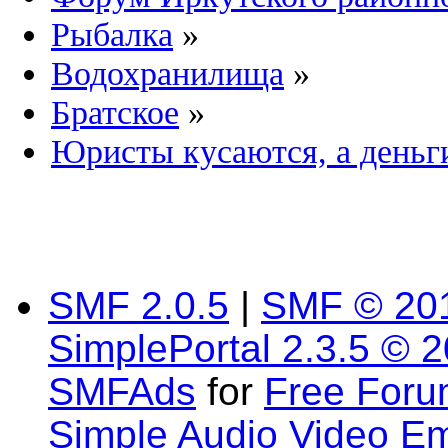
Рыбалка
»
Водохранилища
»
Братское
»
Юристы кусаются, а деньги
SMF 2.0.5
|
SMF © 20
SimplePortal 2.3.5 © 
SMFAds
for
Free For
Simple Audio Video E