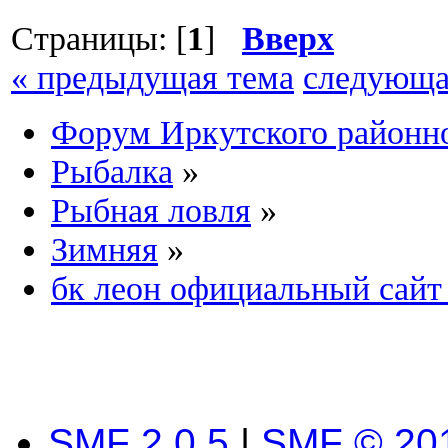
Страницы: [
1
]
Вверх
« предыдущая тема
следующа
Форум Иркутского район
Рыбалка
»
Рыбная ловля
»
Зимняя
»
бк леон официальный сайт - 
SMF 2.0.5
|
SMF © 20