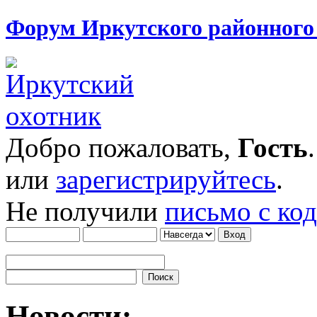
Форум Иркутского районног
Добро пожаловать,
Гость
или
зарегистрируйтесь
.
Не получили
письмо с ко
Новости: