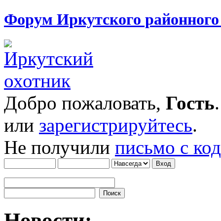
Форум Иркутского районног
Добро пожаловать,
Гость
или
зарегистрируйтесь
.
Не получили
письмо с ко
Новости: