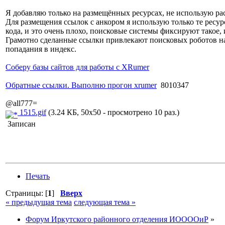
Я добавляю только на размещённых ресурсах, не использую ра
Для размещения ссылок с анкором я использую только те ресур
кода, и это очень плохо, поисковые системы фиксируют такое,
Грамотно сделанные ссылки привлекают поисковых роботов на 
попадания в индекс.
Соберу базы сайтов для работы с XRumer
Обратные ссылки. Выполню прогон xrumer
8010347
@all777=
1515.gif
(3.24 КБ, 50x50 - просмотрено 10 раз.)
Записан
Печать
Страницы: [
1
]
Вверх
« предыдущая тема
следующая тема »
Форум Иркутского районного отделения ИООООиР
»