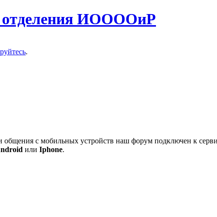
о отделения ИООООиР
ируйтесь
.
 и общения с мобильных устройств наш форум подключен к серв
ndroid
или
Iphone
.