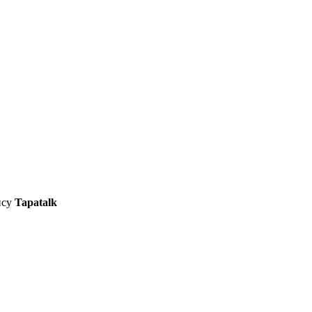
ису
Tapatalk