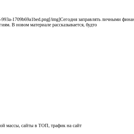
60-477f-993a-1709b69a1bed.png[/img]Сегодня заправлять личными фи
ям. В новом материале рассказывается, будто
й массы, сайты в ТОП, трафик на сайт