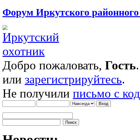
Форум Иркутского районног
Добро пожаловать,
Гость
или
зарегистрируйтесь
.
Не получили
письмо с ко
Новости: