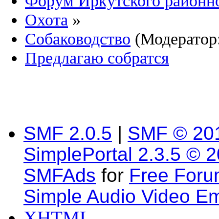
Форум Иркутского район
Охота
»
Собаководство
(Модератор
Предлагаю собратся
SMF 2.0.5
|
SMF © 20
SimplePortal 2.3.5 © 
SMFAds
for
Free For
Simple Audio Video E
XHTML