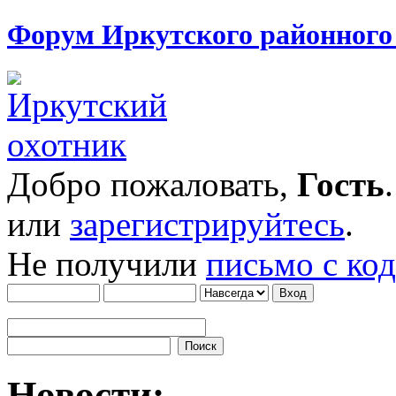
Форум Иркутского районног
Добро пожаловать,
Гость
или
зарегистрируйтесь
.
Не получили
письмо с ко
Новости: