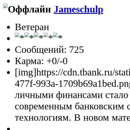
Jameschulp
Ветеран
Сообщений: 725
Карма: +0/-0
[img]https://cdn.tbank.ru/sta
477f-993a-1709b69a1bed.pn
личными финансами стало 
современным банковским 
технологиям. В новом мате