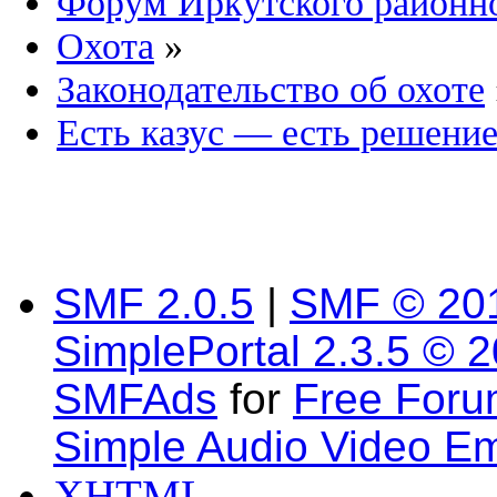
Форум Иркутского район
Охота
»
Законодательство об охоте
Есть казус — есть решени
SMF 2.0.5
|
SMF © 20
SimplePortal 2.3.5 © 
SMFAds
for
Free For
Simple Audio Video E
XHTML