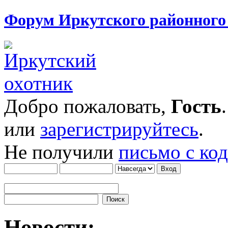
Форум Иркутского районног
Добро пожаловать,
Гость
или
зарегистрируйтесь
.
Не получили
письмо с ко
Новости: