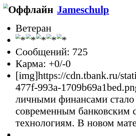
Jameschulp
Ветеран
Сообщений: 725
Карма: +0/-0
[img]https://cdn.tbank.ru/sta
477f-993a-1709b69a1bed.pn
личными финансами стало 
современным банковским 
технологиям. В новом мате