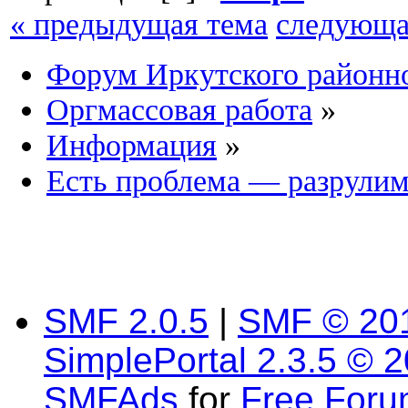
« предыдущая тема
следующа
Форум Иркутского район
Оргмассовая работа
»
Информация
»
Есть проблема — разрулим
SMF 2.0.5
|
SMF © 20
SimplePortal 2.3.5 © 
SMFAds
for
Free For