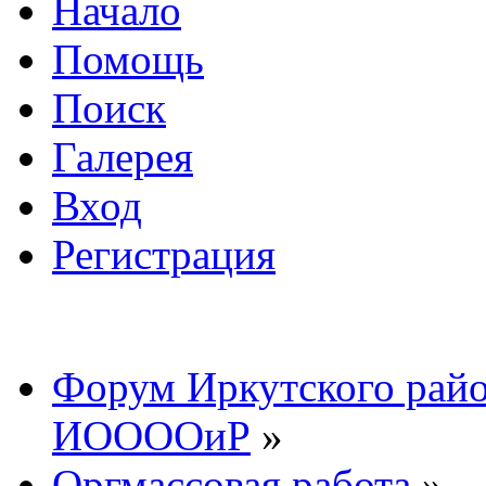
Начало
Помощь
Поиск
Галерея
Вход
Регистрация
Форум Иркутского райо
ИООООиР
»
Оргмассовая работа
»