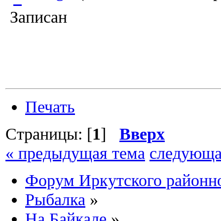
Записан
Печать
Страницы: [
1
]
Вверх
« предыдущая тема
следующа
Форум Иркутского район
Рыбалка
»
На Байкале
»