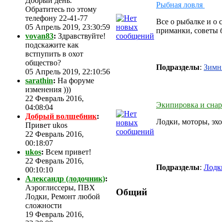
Добрый день.
Рыбная ловля
Обратитесь по этому
телефону 22-41-77
Все о рыбалке и о 
05 Апрель 2019, 23:30:59
приманки, советы 
vovan83
:
Здравствуйте!
подскажите как
встпупить в охот
общество?
Подразделы
:
Зимн
05 Апрель 2019, 22:10:56
sarathin
:
На форуме
изменения )))
22 Февраль 2016,
Экипировка и сна
04:08:04
Добрый волшебник
:
Лодки, моторы, эхо
Привет ukos
22 Февраль 2016,
00:18:07
ukos
:
Всем привет!
22 Февраль 2016,
Подразделы
:
Лод
00:10:10
Александр (лодочник)
:
Аэроглиссеры, ПВХ
Общий
Лодки, Ремонт любой
сложности
19 Февраль 2016,