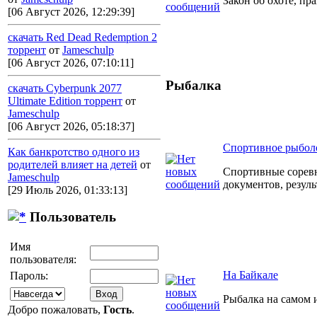
Закон об охоте, пр
[06 Август 2026, 12:29:39]
скачать Red Dead Redemption 2
торрент
от
Jameschulp
[06 Август 2026, 07:10:11]
Рыбалка
скачать Cyberpunk 2077
Ultimate Edition торрент
от
Jameschulp
[06 Август 2026, 05:18:37]
Спортивное рыбол
Как банкротство одного из
родителей влияет на детей
от
Спортивные сорев
Jameschulp
документов, резул
[29 Июль 2026, 01:33:13]
Пользователь
Имя
пользователя:
На Байкале
Пароль:
Рыбалка на самом 
Добро пожаловать,
Гость
.