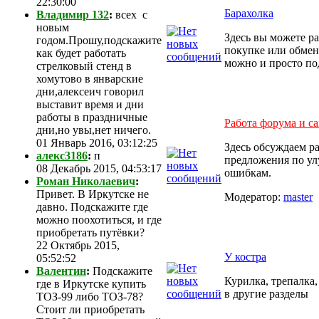
22:30:00
Барахолка
Владимир 132
:
всех с
новым
Здесь вы можете ра
годом.Прошу,подскажите
покупке или обмен
как будет работать
можно и просто под
стрелковый стенд в
хомутово в январские
дни,алексеич говорил
выставит время и дни
работы в праздничные
Работа форума и са
дни,но увы,нет ничего.
01 Январь 2016, 03:12:25
Здесь обсуждаем р
алекс3186
:
п
предложения по ул
08 Декабрь 2015, 04:53:17
ошибкам.
Роман Николаевич
:
Привет. В Иркутске не
Модератор:
master
давно. Подскажите где
можно поохотиться, и где
приобретать путёвки?
22 Октябрь 2015,
У костра
05:52:52
Валентин
:
Подскажите
Курилка, трепалка,
где в Иркутске купить
в другие разделы
ТОЗ-99 либо ТОЗ-78?
Стоит ли приобретать