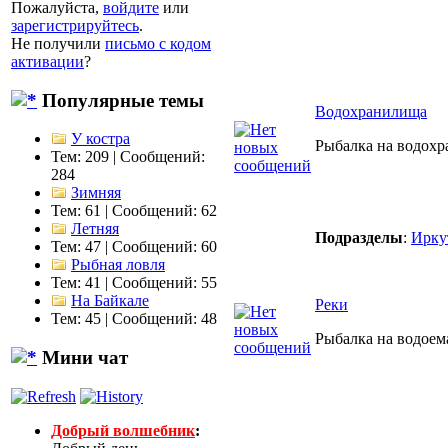
Пожалуйста,
войдите
или
зарегистрируйтесь
.
Не получили
письмо с кодом
активации
?
Популярные темы
Водохранилища
У костра
Рыбалка на водохр
Тем: 209 | Сообщений:
284
Зимняя
Тем: 61 | Сообщений: 62
Летняя
Подразделы
:
Ирку
Тем: 47 | Сообщений: 60
Рыбная ловля
Тем: 41 | Сообщений: 55
На Байкале
Реки
Тем: 45 | Сообщений: 48
Рыбалка на водоем
Мини чат
Добрый волшебник
: