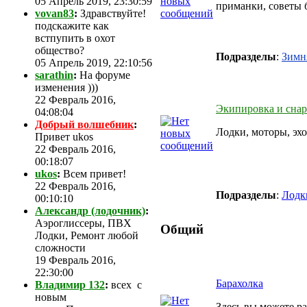
05 Апрель 2019, 23:30:59
приманки, советы 
vovan83
:
Здравствуйте!
подскажите как
встпупить в охот
общество?
Подразделы
:
Зимн
05 Апрель 2019, 22:10:56
sarathin
:
На форуме
изменения )))
22 Февраль 2016,
Экипировка и сна
04:08:04
Добрый волшебник
:
Лодки, моторы, эхо
Привет ukos
22 Февраль 2016,
00:18:07
ukos
:
Всем привет!
22 Февраль 2016,
Подразделы
:
Лод
00:10:10
Александр (лодочник)
:
Аэроглиссеры, ПВХ
Общий
Лодки, Ремонт любой
сложности
19 Февраль 2016,
22:30:00
Барахолка
Владимир 132
:
всех с
новым
Здесь вы можете ра