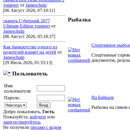
торрент
от
Jameschulp
[06 Август 2026, 07:10:11]
Рыбалка
скачать Cyberpunk 2077
Ultimate Edition торрент
от
Jameschulp
[06 Август 2026, 05:18:37]
Спортивное рыбол
Как банкротство одного из
родителей влияет на детей
от
Спортивные сорев
Jameschulp
документов, резул
[29 Июль 2026, 01:33:13]
Пользователь
Имя
пользователя:
На Байкале
Пароль:
Рыбалка на самом 
Добро пожаловать,
Гость
.
Пожалуйста,
войдите
или
зарегистрируйтесь
.
Не получили
письмо с кодом