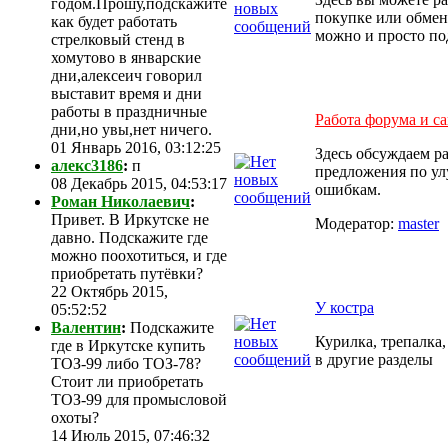
годом.Прошу,подскажите
покупке или обмен
как будет работать
можно и просто под
стрелковый стенд в
хомутово в январские
дни,алексеич говорил
выставит время и дни
работы в праздничные
Работа форума и са
дни,но увы,нет ничего.
01 Январь 2016, 03:12:25
Здесь обсуждаем р
алекс3186
:
п
предложения по ул
08 Декабрь 2015, 04:53:17
ошибкам.
Роман Николаевич
:
Привет. В Иркутске не
Модератор:
master
давно. Подскажите где
можно поохотиться, и где
приобретать путёвки?
22 Октябрь 2015,
У костра
05:52:52
Валентин
:
Подскажите
Курилка, трепалка,
где в Иркутске купить
в другие разделы
ТОЗ-99 либо ТОЗ-78?
Стоит ли приобретать
ТОЗ-99 для промысловой
охоты?
14 Июль 2015, 07:46:32