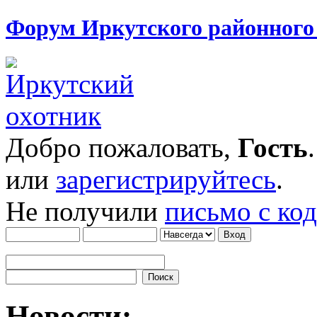
Форум Иркутского районног
Добро пожаловать,
Гость
или
зарегистрируйтесь
.
Не получили
письмо с ко
Новости: