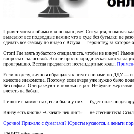
Привет моим любимым «попаданцам»! Ситуация, знакомая каж
вылезают все подводные камни: что в суде без бутылки не разо
сделать все самому по видео с Ютуба — геройству, за которое 
Стоп! Где взять зубастого специалиста, чтобы не кинул? Имен
вопросы с налоговой. Это не просто юридическая консультация
проигрышно, Всегда предлагают нестандартные ходы.
Примене
Если по делу, лично я обращался к ним с спорами по ДДУ — и 
качестве знакомства. Поэтому, если вчера уже нужно было пода
Без пафоса. Они разжуют и положат в рот. Не будьте жертвами
влететь на бабки.
Пишите в комментах, если были у них — будет полезно для дру
Внизу есть кнопка «Скачать чек-лист» — не стесняйтесь! Ссыл
Срочно! Прижало с бумагами?
Юристы кусаются, а деньги пор
436547Justice.comm