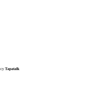
ису
Tapatalk