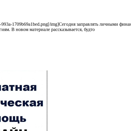
60-477f-993a-1709b69a1bed.png[/img]Сегодня заправлять личными фи
ям. В новом материале рассказывается, будто