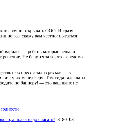
жно срочно открывать ООО. И сразу
ии не раз, скажу вам честно: пытаться
ный вариант — ребята, которые решали
решение, Не берутся за то, что заведомо
сделают экспресс-анализ рисков — в
 в личку их менеджеру! Там сидят адекваты.
еходите по баннеру! — это ваш шанс не
 годности
ого, а права надо спасать?
3180103