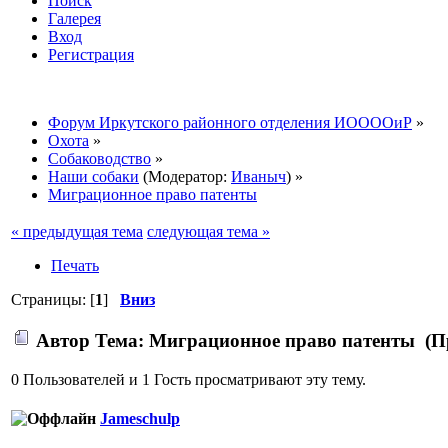
Поиск
Галерея
Вход
Регистрация
Форум Иркутского районного отделения ИООООиР
»
Охота
»
Собаководство
»
Наши собаки
(Модератор:
Иваныч
) »
Миграционное право патенты
« предыдущая тема
следующая тема »
Печать
Страницы: [
1
]
Вниз
Автор
Тема: Миграционное право патенты (Пр
0 Пользователей и 1 Гость просматривают эту тему.
Jameschulp