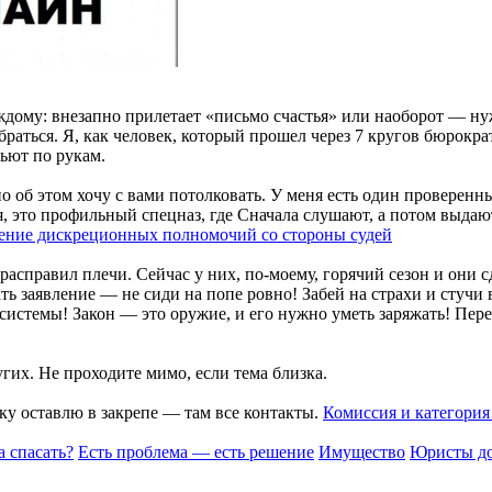
дому: внезапно прилетает «письмо счастья» или наоборот — ну
браться. Я, как человек, который прошел через 7 кругов бюрократ
бьют по рукам.
но об этом хочу с вами потолковать. У меня есть один проверен
, это профильный спецназ, где Сначала слушают, а потом выдают 
ние дискреционных полномочий со стороны судей
расправил плечи. Сейчас у них, по-моему, горячий сезон и они 
ть заявление — не сиди на попе ровно! Забей на страхи и стучи
 системы! Закон — это оружие, и его нужно уметь заряжать! Пер
гих. Не проходите мимо, если тема близка.
ку оставлю в закрепе — там все контакты.
Комиссия и категория
а спасать?
Есть проблема — есть решение
Имущество
Юристы дор