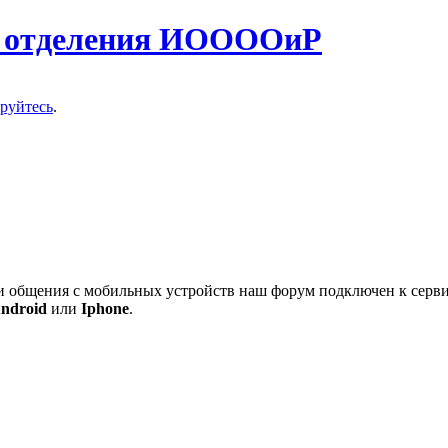
о отделения ИООООиР
ируйтесь
.
 и общения с мобильных устройств наш форум подключен к серв
ndroid
или
Iphone
.