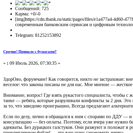
Сообщений: 725
Карма: +0/-0
[img]https://cdn.tbank.ru/static/pages/files/e1a477a4-4d
современным банковским сервисам и цифровым технологи
Telegram: 81252153892
Срочно! Припало с бумагами?
«
:
09 Июль 2026, 07:30:35 »
ЗдорОво, форумчане! Как говорится, никто не застрахован: вн
веселое: что законы писаны не для нас. Мое мнение — жесткое
Внимание, вопрос! Где взять рукастого специалиста, чтобы с ж
танке — ребята, которые разруливали конфликты за 2 дня. Это
за то, что заведомо проигрышно, Всегда предлагают альтернати
Если по делу, лично я обращался к ним с спорами по ДДУ — и 
консультацию — без оплаты. Поэтому, если вчера уже нужно б
адекваты. Без дурацких галстуков. Они разжуют и положат в р
прикрепленном файле! — это ваш шанс сэкономить нервы.