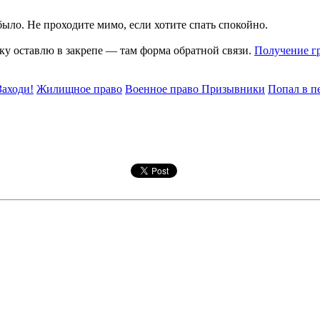
ыло. Не проходите мимо, если хотите спать спокойно.
лку оставлю в закрепе — там форма обратной связи.
Получение гр
Заходи!
Жилищное право
Военное право Призывники
Попал в п