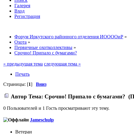
Поиск
Галерея
Вход
Регистрация
Форум Иркутского районного отделения ИООООиР
»
Охота
»
Первичные охотколлективы
»
Срочно! Припало с бумагами?
« предыдущая тема
следующая тема »
Печать
Страницы: [
1
]
Вниз
Автор
Тема: Срочно! Припало с бумагами? (П
0 Пользователей и 1 Гость просматривают эту тему.
Jameschulp
Ветеран