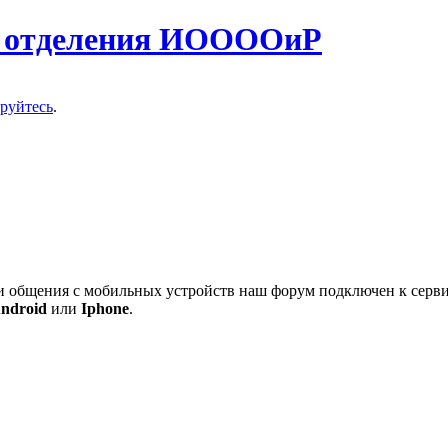
о отделения ИООООиР
ируйтесь
.
 и общения с мобильных устройств наш форум подключен к серв
ndroid
или
Iphone
.