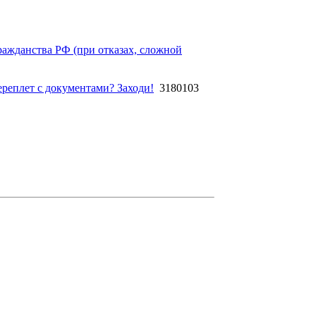
ажданства РФ (при отказах, сложной
ереплет с документами? Заходи!
3180103