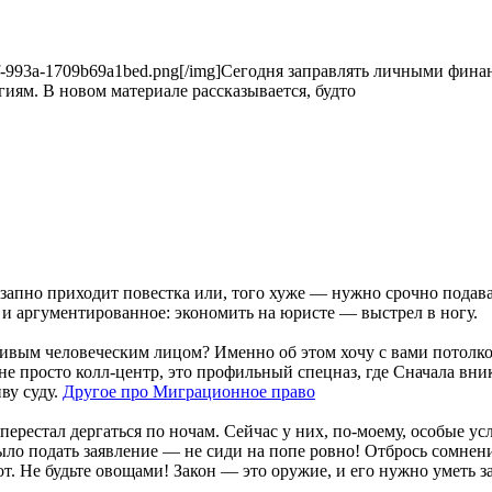
60-477f-993a-1709b69a1bed.png[/img]Сегодня заправлять личными фи
ям. В новом материале рассказывается, будто
езапно приходит повестка или, того хуже — нужно срочно подава
 и аргументированное: экономить на юристе — выстрел в ногу.
ивым человеческим лицом? Именно об этом хочу с вами потолкова
 не просто колл-центр, это профильный спецназ, где Сначала вн
ву суду.
Другое про Миграционное право
перестал дергаться по ночам. Сейчас у них, по-моему, особые 
ыло подать заявление — не сиди на попе ровно! Отбрось сомнени
от. Не будьте овощами! Закон — это оружие, и его нужно уметь з