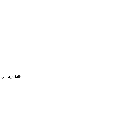
ису
Tapatalk