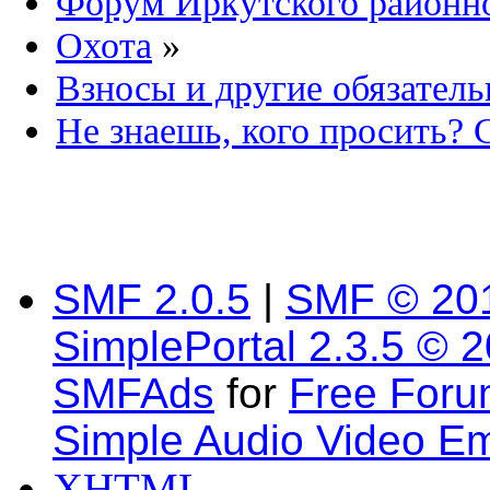
Форум Иркутского район
Охота
»
Взносы и другие обязател
Не знаешь, кого просить? 
SMF 2.0.5
|
SMF © 20
SimplePortal 2.3.5 © 
SMFAds
for
Free For
Simple Audio Video E
XHTML