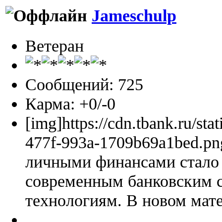
Jameschulp
Ветеран
Сообщений: 725
Карма: +0/-0
[img]https://cdn.tbank.ru/sta
477f-993a-1709b69a1bed.pn
личными финансами стало 
современным банковским 
технологиям. В новом мате