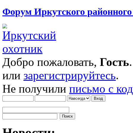
Форум Иркутского районног
Добро пожаловать,
Гость
или
зарегистрируйтесь
.
Не получили
письмо с ко
Новости: