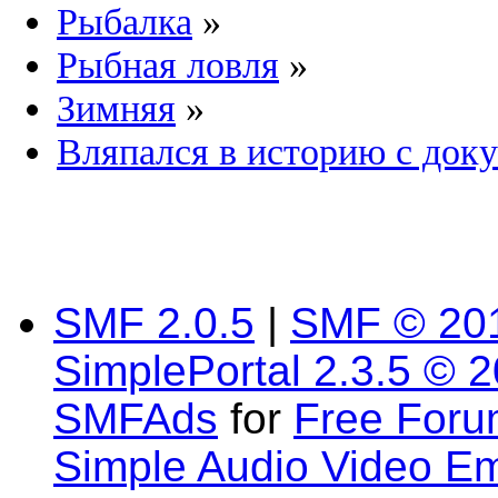
Рыбалка
»
Рыбная ловля
»
Зимняя
»
Вляпался в историю с док
SMF 2.0.5
|
SMF © 20
SimplePortal 2.3.5 © 
SMFAds
for
Free For
Simple Audio Video E