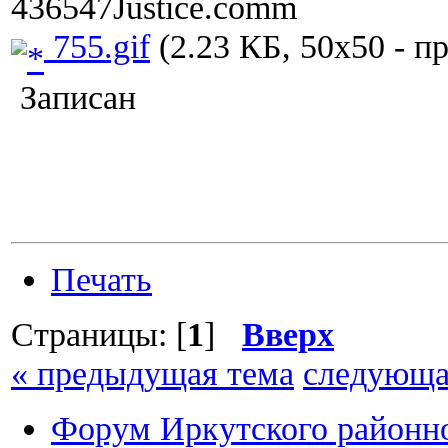
436547Justice.comm
755.gif
(2.23 КБ, 50x50 - п
Записан
Печать
Страницы: [
1
]
Вверх
« предыдущая тема
следующа
Форум Иркутского район