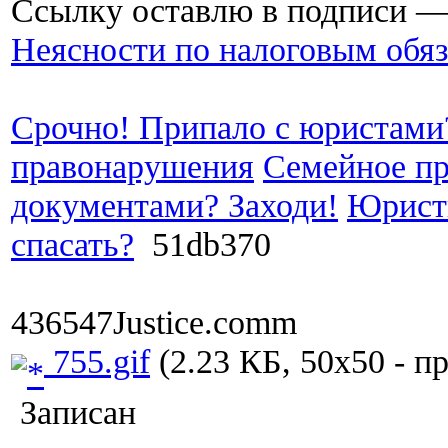
Ссылку оставлю в подписи — 
Неясности по налоговым обяз
Срочно! Припало с юристами
правонарушения
Семейное пр
документами? Заходи!
Юристы
спасать?
51db370
436547Justice.comm
755.gif
(2.23 КБ, 50x50 - п
Записан