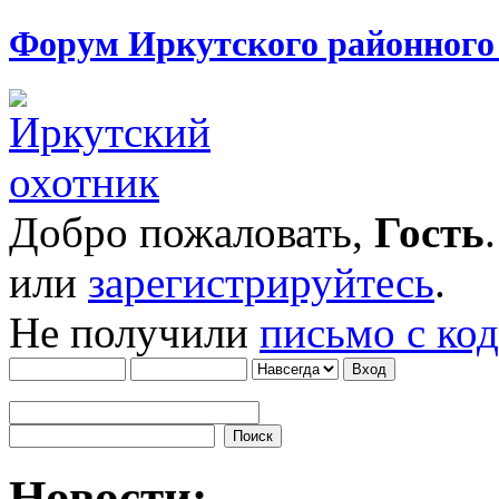
Форум Иркутского районног
Добро пожаловать,
Гость
или
зарегистрируйтесь
.
Не получили
письмо с ко
Новости: