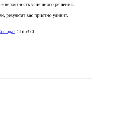
ше вероятность успешного решения.
, результат вас приятно удивит.
й сюда!
51db370