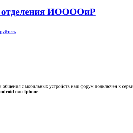
о отделения ИООООиР
ируйтесь
.
 и общения с мобильных устройств наш форум подключен к серв
ndroid
или
Iphone
.