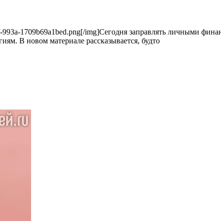
60-477f-993a-1709b69a1bed.png[/img]Сегодня заправлять личными фи
ям. В новом материале рассказывается, будто