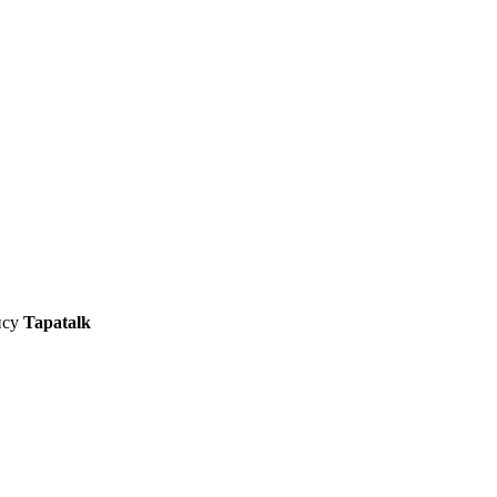
ису
Tapatalk