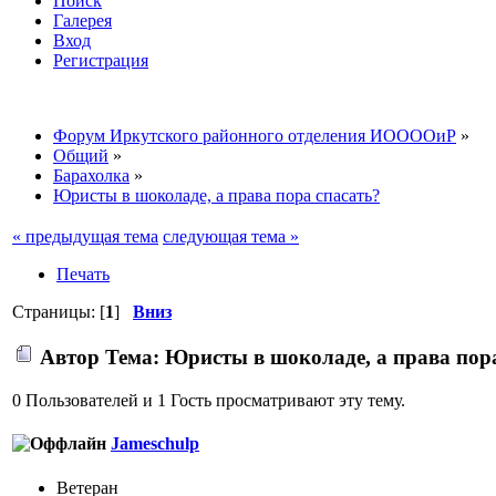
Поиск
Галерея
Вход
Регистрация
Форум Иркутского районного отделения ИООООиР
»
Общий
»
Барахолка
»
Юристы в шоколаде, а права пора спасать?
« предыдущая тема
следующая тема »
Печать
Страницы: [
1
]
Вниз
Автор
Тема: Юристы в шоколаде, а права пора
0 Пользователей и 1 Гость просматривают эту тему.
Jameschulp
Ветеран