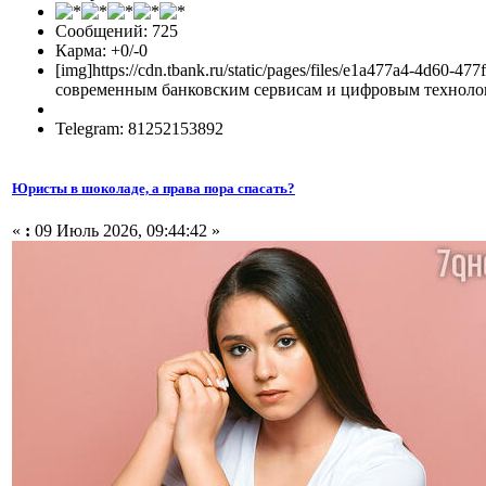
Сообщений: 725
Карма: +0/-0
[img]https://cdn.tbank.ru/static/pages/files/e1a477a4-4d
современным банковским сервисам и цифровым технологи
Telegram: 81252153892
Юристы в шоколаде, а права пора спасать?
«
:
09 Июль 2026, 09:44:42 »