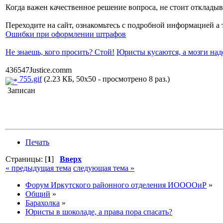
Когда важен качественное решение вопроса, не стоит отклады
Переходите на сайт, ознакомьтесь с подробной информацией а 
Ошибки при оформлении штрафов
Не знаешь, кого просить? Стой!
Юристы кусаются, а мозги над
436547Justice.comm
755.gif
(2.23 КБ, 50x50 - просмотрено 8 раз.)
Записан
Печать
Страницы: [
1
]
Вверх
« предыдущая тема
следующая тема »
Форум Иркутского районного отделения ИООООиР
»
Общий
»
Барахолка
»
Юристы в шоколаде, а права пора спасать?