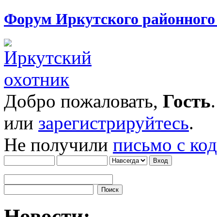
Форум Иркутского районног
Добро пожаловать,
Гость
или
зарегистрируйтесь
.
Не получили
письмо с ко
Новости: