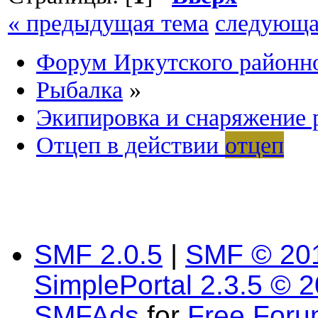
« предыдущая тема
следующа
Форум Иркутского район
Рыбалка
»
Экипировка и снаряжение 
Отцеп в действии
отцеп
SMF 2.0.5
|
SMF © 20
SimplePortal 2.3.5 © 
SMFAds
for
Free For