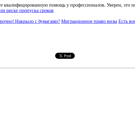
йте квалифицированную помощь у профессионалов. Уверен, это 
или риске пропуска сроков
рочно! Накрыло с бумагами?
Миграционное право визы
Есть во