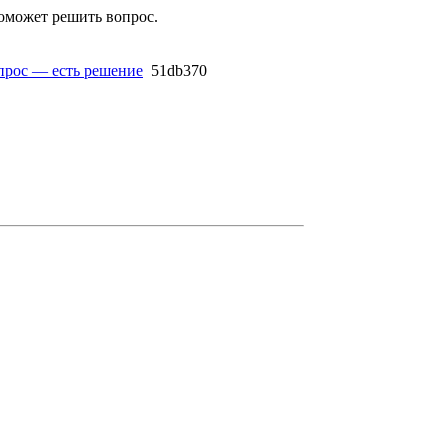
поможет решить вопрос.
прос — есть решение
51db370