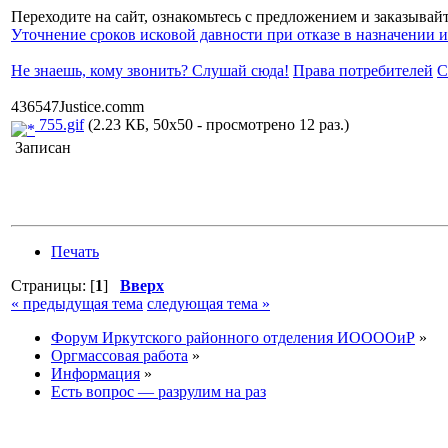
Переходите на сайт, ознакомьтесь с предложением и заказыва
Уточнение сроков исковой давности при отказе в назначении 
Не знаешь, кому звонить? Слушай сюда!
Права потребителей
С
436547Justice.comm
755.gif
(2.23 КБ, 50x50 - просмотрено 12 раз.)
Записан
Печать
Страницы: [
1
]
Вверх
« предыдущая тема
следующая тема »
Форум Иркутского районного отделения ИООООиР
»
Оргмассовая работа
»
Информация
»
Есть вопрос — разрулим на раз