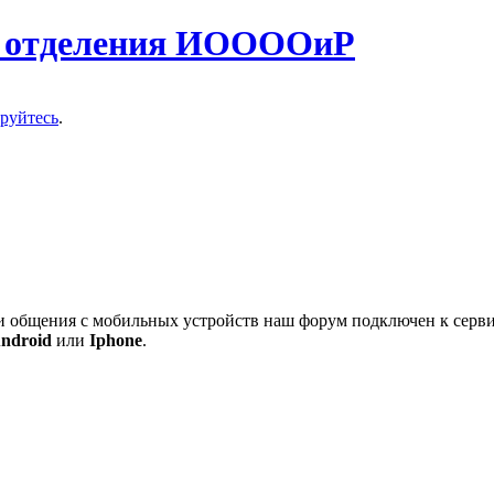
о отделения ИООООиР
ируйтесь
.
 и общения с мобильных устройств наш форум подключен к серв
ndroid
или
Iphone
.