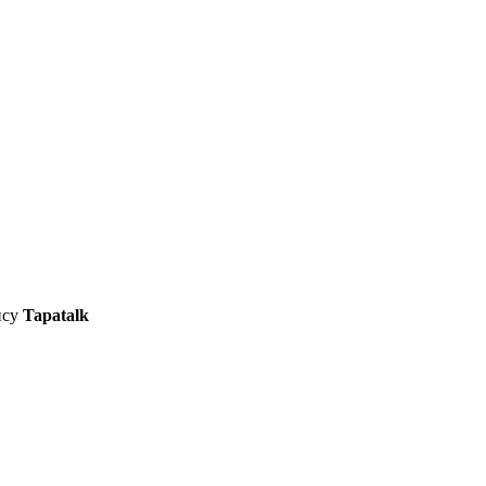
ису
Tapatalk