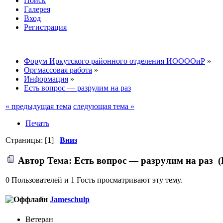
Поиск
Галерея
Вход
Регистрация
Форум Иркутского районного отделения ИООООиР
»
Оргмассовая работа
»
Информация
»
Есть вопрос — разрулим на раз
« предыдущая тема
следующая тема »
Печать
Страницы: [
1
]
Вниз
Автор
Тема: Есть вопрос — разрулим на раз (
0 Пользователей и 1 Гость просматривают эту тему.
Jameschulp
Ветеран