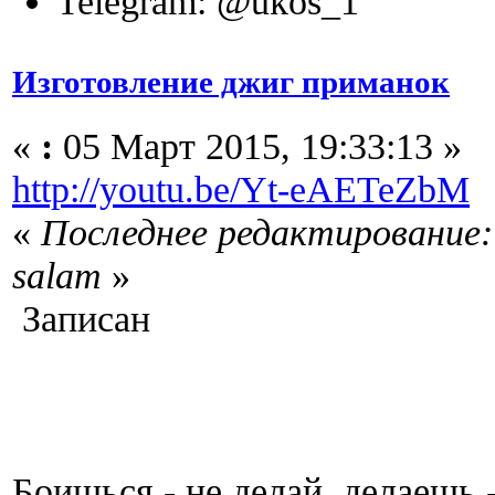
Telegram: @ukos_1
Изготовление джиг приманок
«
:
05 Март 2015, 19:33:13 »
http://youtu.be/Yt-eAETeZbM
«
Последнее редактирование:
salam
»
Записан
Боишься - не делай, делаешь 