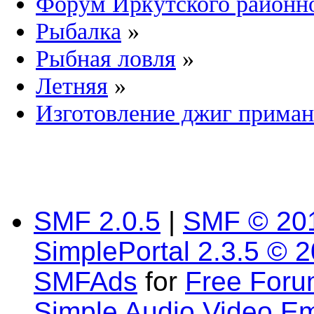
Форум Иркутского район
Рыбалка
»
Рыбная ловля
»
Летняя
»
Изготовление джиг прима
SMF 2.0.5
|
SMF © 20
SimplePortal 2.3.5 © 
SMFAds
for
Free For
Simple Audio Video E