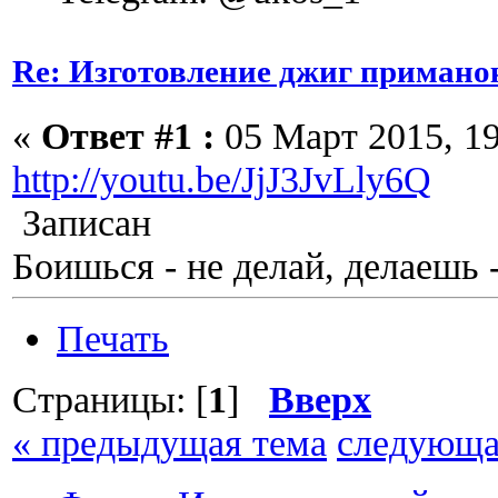
Re: Изготовление джиг примано
«
Ответ #1 :
05 Март 2015, 19
http://youtu.be/JjJ3JvLly6Q
Записан
Боишься - не делай, делаешь 
Печать
Страницы: [
1
]
Вверх
« предыдущая тема
следующа