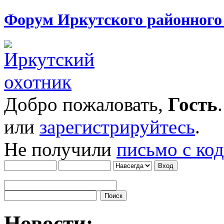
Форум Иркутского районног
Добро пожаловать,
Гость
или
зарегистрируйтесь
.
Не получили
письмо с ко
Новости: