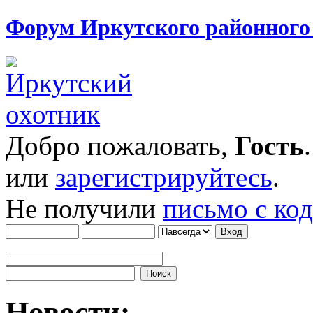
Форум Иркутского районног
Добро пожаловать,
Гость
или
зарегистрируйтесь
.
Не получили
письмо с ко
Новости: