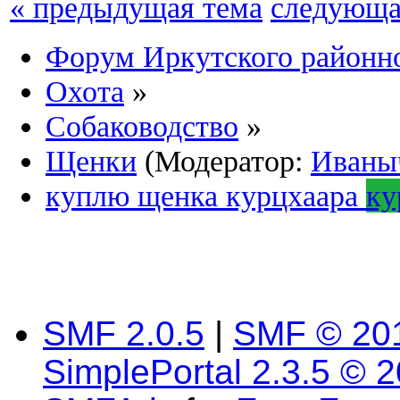
« предыдущая тема
следующа
Форум Иркутского район
Охота
»
Собаководство
»
Щенки
(Модератор:
Иваны
куплю щенка курцхаара
ку
SMF 2.0.5
|
SMF © 20
SimplePortal 2.3.5 © 