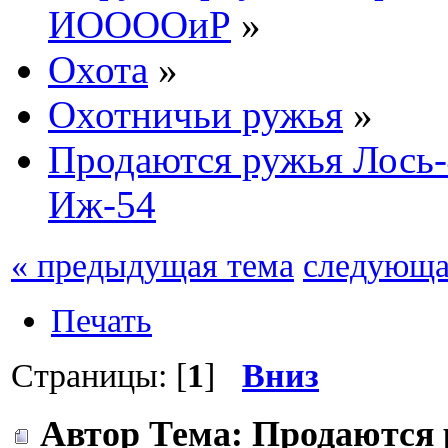
ИООООиР
»
Охота
»
Охотничьи ружья
»
Продаются ружья Лось-4
Иж-54
« предыдущая тема
следующа
Печать
Страницы: [
1
]
Вниз
Автор
Тема: Продаются р