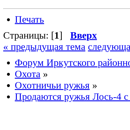
Печать
Страницы: [
1
]
Вверх
« предыдущая тема
следующа
Форум Иркутского район
Охота
»
Охотничьи ружья
»
Продаются ружья Лось-4 с 