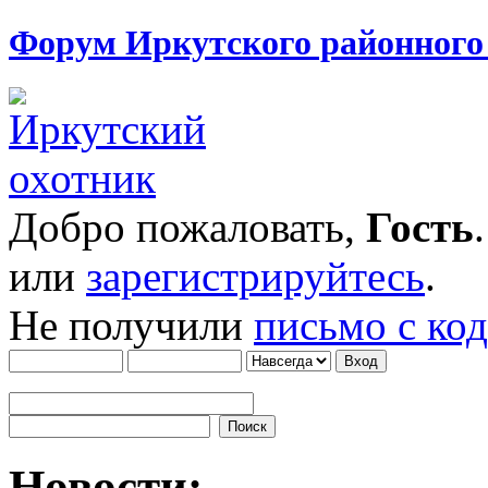
Форум Иркутского районног
Добро пожаловать,
Гость
или
зарегистрируйтесь
.
Не получили
письмо с ко
Новости: