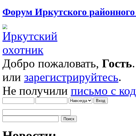
Форум Иркутского районног
Добро пожаловать,
Гость
или
зарегистрируйтесь
.
Не получили
письмо с ко
Новости: