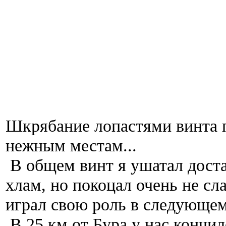
Шкрябание лопастями винта 
нежным местам...
В общем винт я ушатал доста
хлам, но покоцал очень не сл
играл свою роль в следующе
В 25 км от Бура у нас кончил