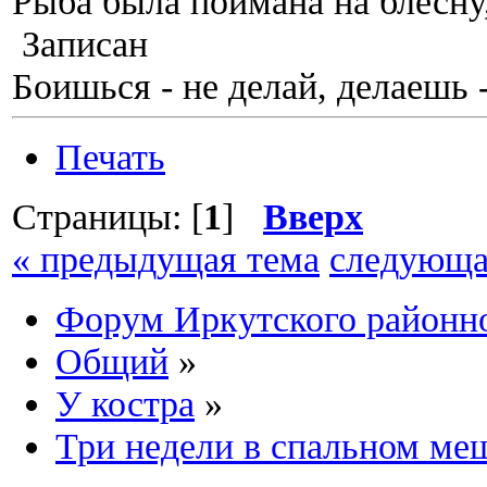
Рыба была поймана на блесну
Записан
Боишься - не делай, делаешь 
Печать
Страницы: [
1
]
Вверх
« предыдущая тема
следующа
Форум Иркутского район
Общий
»
У костра
»
Три недели в спальном ме