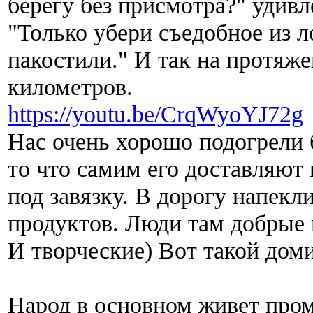
берегу без присмотра?" удивл
"Только убери съедобное из л
пакостили." И так на протяже
километров.
https://youtu.be/CrqWyoYJ72g
Нас очень хорошо подогрели 
то что самим его доставляют 
под завязку. В дорогу напекл
продуктов. Люди там добрые 
И творческие) Вот такой доми
Народ в основном живет про