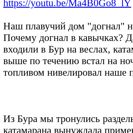
https://youtu.be/Ma4B0Go8_lY
Наш плавучий дом "догнал" н
Почему догнал в кавычках? Д
входили в Бур на веслах, кат
выше по течению встал на ноч
топливом нивелировал наше п
Из Бура мы тронулись раздел
катамарана вынуждала примен