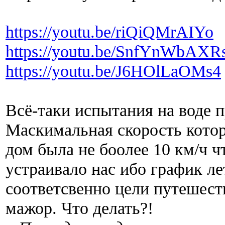
https://youtu.be/riQiQMrAIYo
https://youtu.be/SnfYnWbAXR
https://youtu.be/J6HOlLaOMs4
Всё-таки испытания на воде 
Маскимальная скорость кото
дом была не боолее 10 км/ч ч
устраивало нас ибо график ле
соответсвенно цели путешест
мажор. Что делать?!