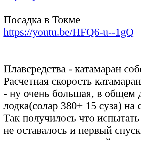
Посадка в Токме
https://youtu.be/HFQ6-u--1gQ
Плавсредства - катамаран со
Расчетная скорость катамара
- ну очень большая, в общем д
лодка(солар 380+ 15 суза) на
Так получилось что испытать
не оставалось и первый спуск