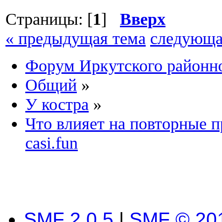
Страницы: [
1
]
Вверх
« предыдущая тема
следующа
Форум Иркутского район
Общий
»
У костра
»
Что влияет на повторные п
casi.fun
SMF 2.0.5
|
SMF © 20