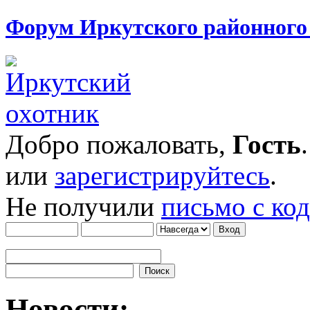
Форум Иркутского районног
Добро пожаловать,
Гость
или
зарегистрируйтесь
.
Не получили
письмо с ко
Новости: