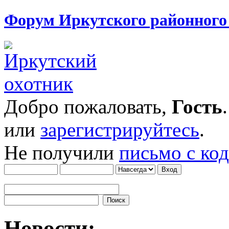
Форум Иркутского районног
Добро пожаловать,
Гость
или
зарегистрируйтесь
.
Не получили
письмо с ко
Новости: