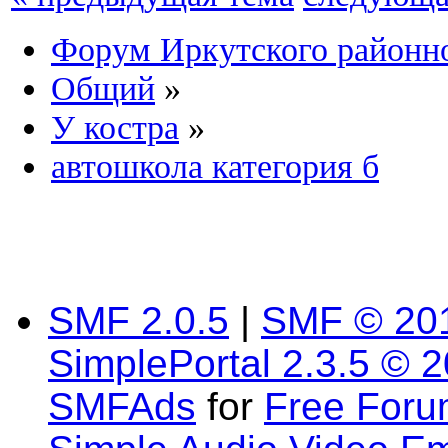
Форум Иркутского район
Общий
»
У костра
»
автошкола категория б
SMF 2.0.5
|
SMF © 20
SimplePortal 2.3.5 © 
SMFAds
for
Free For