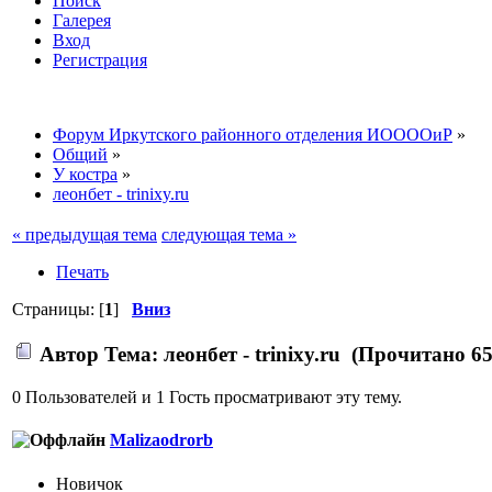
Поиск
Галерея
Вход
Регистрация
Форум Иркутского районного отделения ИООООиР
»
Общий
»
У костра
»
леонбет - trinixy.ru
« предыдущая тема
следующая тема »
Печать
Страницы: [
1
]
Вниз
Автор
Тема: леонбет - trinixy.ru (Прочитано 65
0 Пользователей и 1 Гость просматривают эту тему.
Malizaodrorb
Новичок