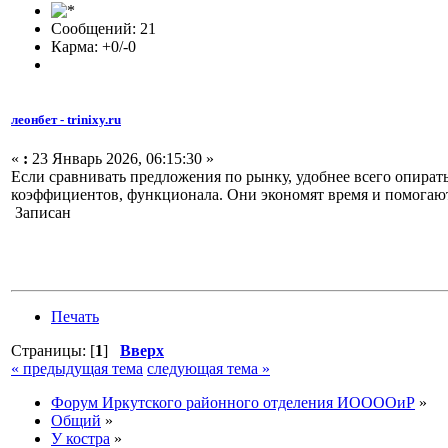
Сообщений: 21
Карма: +0/-0
леонбет - trinixy.ru
«
:
23 Январь 2026, 06:15:30 »
Если сравнивать предложения по рынку, удобнее всего опират
коэффициентов, функционала. Они экономят время и помогают
Записан
Печать
Страницы: [
1
]
Вверх
« предыдущая тема
следующая тема »
Форум Иркутского районного отделения ИООООиР
»
Общий
»
У костра
»