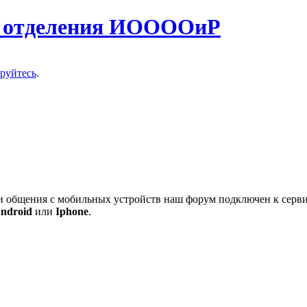
о отделения ИООООиР
ируйтесь
.
 и общения с мобильных устройств наш форум подключен к серв
ndroid
или
Iphone
.