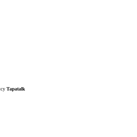
ису
Tapatalk