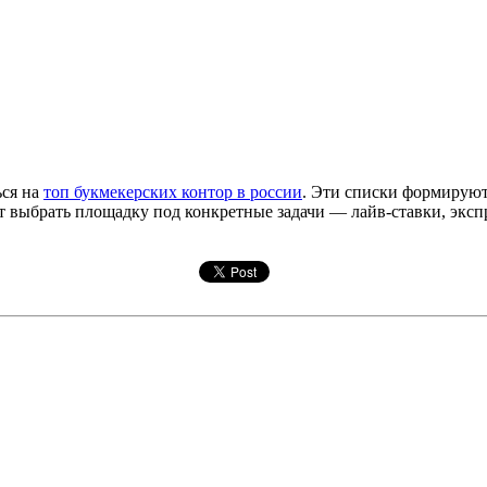
ься на
топ букмекерских контор в россии
. Эти списки формируют
 выбрать площадку под конкретные задачи — лайв-ставки, эксп