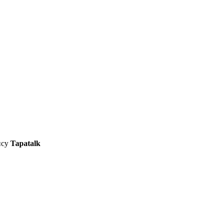
ису
Tapatalk