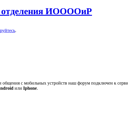
о отделения ИООООиР
ируйтесь
.
 и общения с мобильных устройств наш форум подключен к серв
ndroid
или
Iphone
.