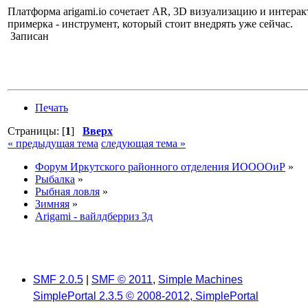
Платформа arigami.io сочетает AR, 3D визуализацию и интера
примерка - инструмент, который стоит внедрять уже сейчас.
Записан
Печать
Страницы: [
1
]
Вверх
« предыдущая тема
следующая тема »
Форум Иркутского районного отделения ИООООиР
»
Рыбалка
»
Рыбная ловля
»
Зимняя
»
Arigami - вайлдберриз 3д
SMF 2.0.5
|
SMF © 2011
,
Simple Machines
SimplePortal 2.3.5 © 2008-2012, SimplePortal