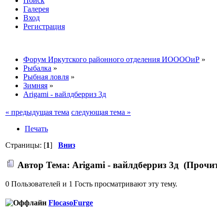
Поиск
Галерея
Вход
Регистрация
Форум Иркутского районного отделения ИООООиР
»
Рыбалка
»
Рыбная ловля
»
Зимняя
»
Arigami - вайлдберриз 3д
« предыдущая тема
следующая тема »
Печать
Страницы: [
1
]
Вниз
Автор
Тема: Arigami - вайлдберриз 3д (Прочит
0 Пользователей и 1 Гость просматривают эту тему.
FlocasoFurge