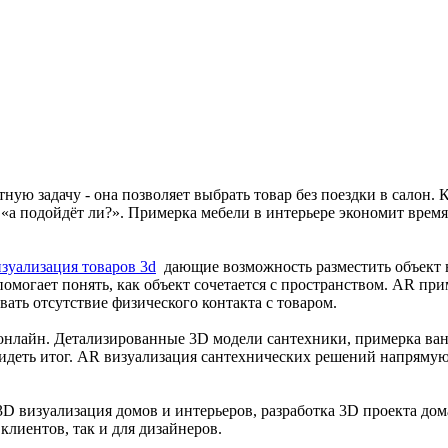
ую задачу - она позволяет выбрать товар без поездки в салон. К
х: «а подойдёт ли?». Примерка мебели в интерьере экономит врем
зуализация товаров 3d
дающие возможность разместить объект 
помогает понять, как объект сочетается с пространством. AR пр
вать отсутствие физического контакта с товаром.
онлайн. Детализированные 3D модели сантехники, примерка ва
видеть итог. AR визуализация сантехнических решений напрямую
3D визуализация домов и интерьеров, разработка 3D проекта до
клиентов, так и для дизайнеров.