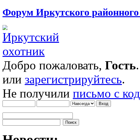
Форум Иркутского районног
Добро пожаловать,
Гость
или
зарегистрируйтесь
.
Не получили
письмо с ко
Новости: