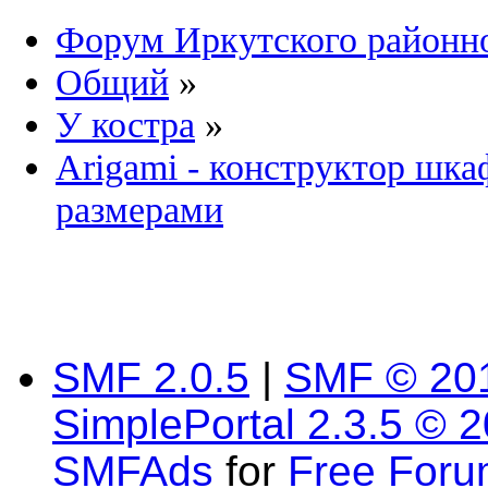
Форум Иркутского район
Общий
»
У костра
»
Arigami - конструктор шка
размерами
SMF 2.0.5
|
SMF © 20
SimplePortal 2.3.5 © 
SMFAds
for
Free For