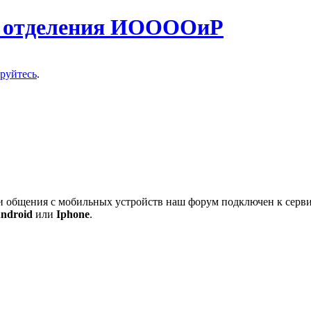
о отделения ИООООиР
ируйтесь
.
 и общения с мобильных устройств наш форум подключен к серв
ndroid
или
Iphone
.