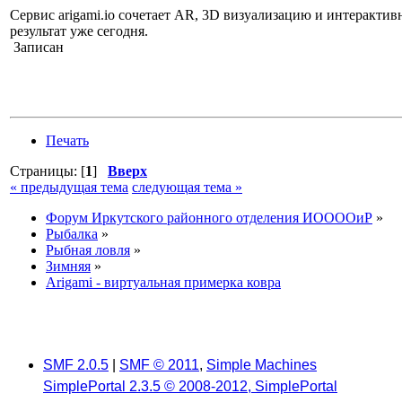
Сервис arigami.io сочетает AR, 3D визуализацию и интерактив
результат уже сегодня.
Записан
Печать
Страницы: [
1
]
Вверх
« предыдущая тема
следующая тема »
Форум Иркутского районного отделения ИООООиР
»
Рыбалка
»
Рыбная ловля
»
Зимняя
»
Arigami - виртуальная примерка ковра
SMF 2.0.5
|
SMF © 2011
,
Simple Machines
SimplePortal 2.3.5 © 2008-2012, SimplePortal