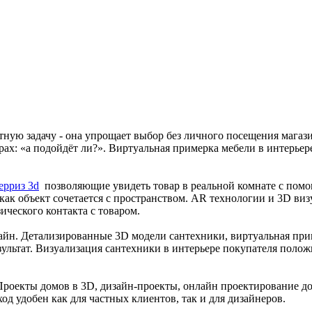
ную задачу - она упрощает выбор без личного посещения магазин
трах: «а подойдёт ли?». Виртуальная примерка мебели в интерьер
ерриз 3d
позволяющие увидеть товар в реальной комнате с пом
как объект сочетается с пространством. AR технологии и 3D виз
ического контакта с товаром.
айн. Детализированные 3D модели сантехники, виртуальная при
льтат. Визуализация сантехники в интерьере покупателя полож
роекты домов в 3D, дизайн-проекты, онлайн проектирование до
д удобен как для частных клиентов, так и для дизайнеров.