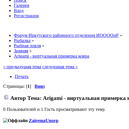
Поиск
Галерея
Вход
Регистрация
Форум Иркутского районного отделения ИООООиР
»
Рыбалка
»
Рыбная ловля
»
Зимняя
»
Arigami - виртуальная примерка ковра
« предыдущая тема
следующая тема »
Печать
Страницы: [
1
]
Вниз
Автор
Тема: Arigami - виртуальная примерка 
0 Пользователей и 1 Гость просматривают эту тему.
ZairemaUnorp