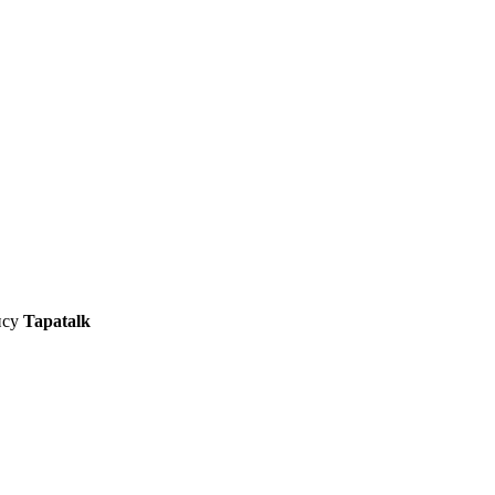
ису
Tapatalk