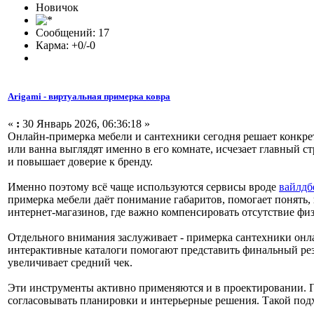
Новичок
Сообщений: 17
Карма: +0/-0
Arigami - виртуальная примерка ковра
«
:
30 Январь 2026, 06:36:18 »
Онлайн-примерка мебели и сантехники сегодня решает конкрет
или ванна выглядят именно в его комнате, исчезает главный с
и повышает доверие к бренду.
Именно поэтому всё чаще используются сервисы вроде
вайлдб
примерка мебели даёт понимание габаритов, помогает понять, 
интернет-магазинов, где важно компенсировать отсутствие физ
Отдельного внимания заслуживает - примерка сантехники онл
интерактивные каталоги помогают представить финальный резу
увеличивает средний чек.
Эти инструменты активно применяются и в проектировании. П
согласовывать планировки и интерьерные решения. Такой подхо