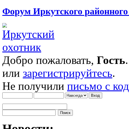
Форум Иркутского районног
Добро пожаловать,
Гость
или
зарегистрируйтесь
.
Не получили
письмо с ко
Новости: