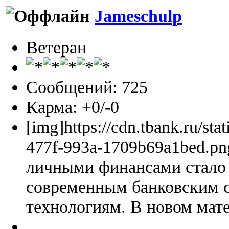
Jameschulp
Ветеран
Сообщений: 725
Карма: +0/-0
[img]https://cdn.tbank.ru/sta
477f-993a-1709b69a1bed.pn
личными финансами стало 
современным банковским 
технологиям. В новом мате