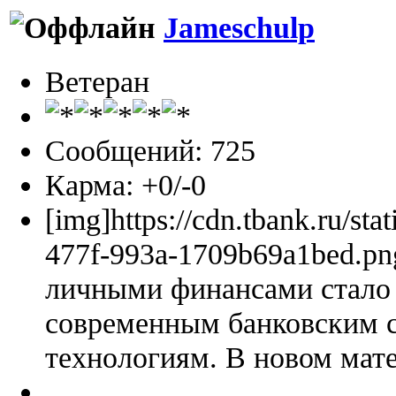
Jameschulp
Ветеран
Сообщений: 725
Карма: +0/-0
[img]https://cdn.tbank.ru/sta
477f-993a-1709b69a1bed.pn
личными финансами стало 
современным банковским 
технологиям. В новом мате