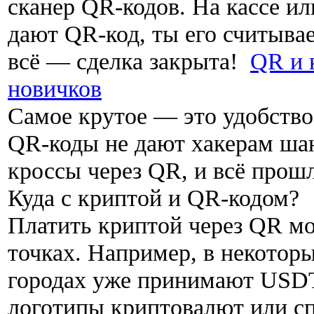
сканер QR-кодов. На кассе ил
дают QR-код, ты его считыва
всё — сделка закрыта!
QR и 
новичков
Самое крутое — это удобство
QR-коды не дают хакерам шан
кроссы через QR, и всё прошл
Куда с криптой и QR-кодом?
Платить криптой через QR м
точках. Например, в некотор
городах уже принимают USD
логотипы криптовалют или сп