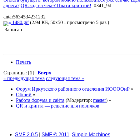
адреса?
QR-код на чеке? Плати криптой!
0341_9d
antar5634534231232
1480.gif
(2.94 КБ, 50x50 - просмотрено 5 раз.)
Записан
Печать
Страницы: [
1
]
Вверх
« предыдущая тема
следующая тема »
Форум Иркутского районного отделения ИООООиР
»
Общий
»
Работа форума и сайта
(Модератор:
master
) »
QR и крипта — решение для новичков
SMF 2.0.5
|
SMF © 2011
,
Simple Machines