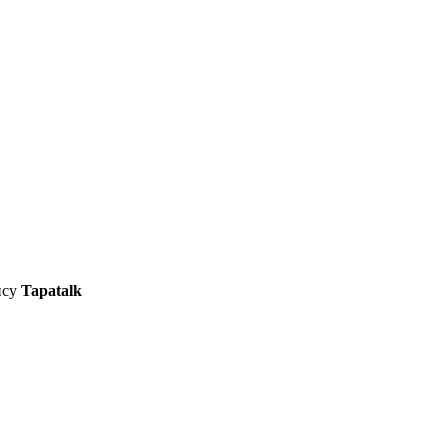
ису
Tapatalk