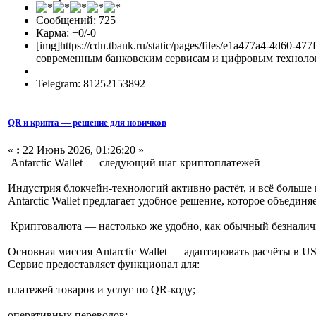
Сообщений: 725
Карма: +0/-0
[img]https://cdn.tbank.ru/static/pages/files/e1a477a4-4d
современным банковским сервисам и цифровым технологи
Telegram: 81252153892
QR и крипта — решение для новичков
«
:
22 Июнь 2026, 01:26:20 »
Antarctic Wallet — следующий шаг криптоплатежей
Индустрия блокчейн-технологий активно растёт, и всё больш
Antarctic Wallet предлагает удобное решение, которое объеди
Криптовалюта — настолько же удобно, как обычный безналич
Основная миссия Antarctic Wallet — адаптировать расчёты в 
Сервис предоставляет функционал для:
платежей товаров и услуг по QR-коду;
оперативных переводов;