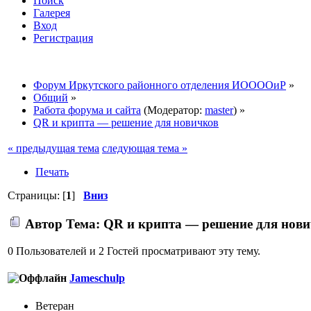
Поиск
Галерея
Вход
Регистрация
Форум Иркутского районного отделения ИООООиР
»
Общий
»
Работа форума и сайта
(Модератор:
master
) »
QR и крипта — решение для новичков
« предыдущая тема
следующая тема »
Печать
Страницы: [
1
]
Вниз
Автор
Тема: QR и крипта — решение для нови
0 Пользователей и 2 Гостей просматривают эту тему.
Jameschulp
Ветеран