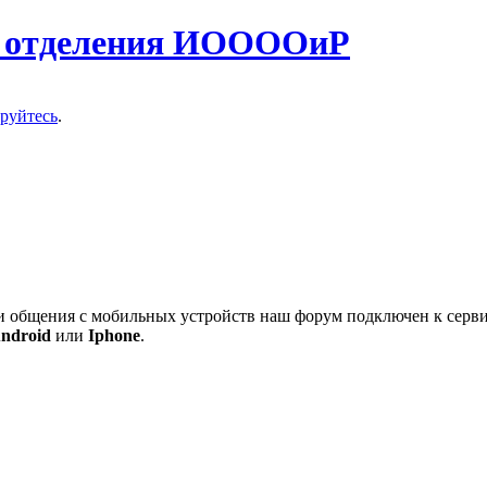
о отделения ИООООиР
ируйтесь
.
 и общения с мобильных устройств наш форум подключен к серв
ndroid
или
Iphone
.