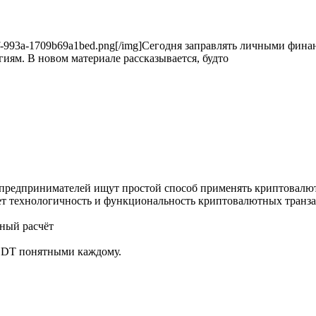
60-477f-993a-1709b69a1bed.png[/img]Сегодня заправлять личными фи
ям. В новом материале рассказывается, будто
е предпринимателей ищут простой способ применять криптовалют
няет технологичность и функциональность криптовалютных транз
ный расчёт
USDT понятными каждому.