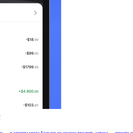
Г
к — и крипта ушла
Больше не нужно вводить адреса — просто 