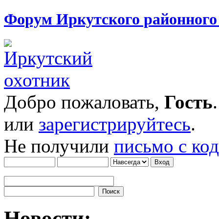
Форум Иркутского районног
Добро пожаловать,
Гость
или
зарегистрируйтесь
.
Не получили
письмо с ко
Новости: