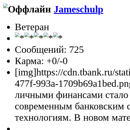
Jameschulp
Ветеран
Сообщений: 725
Карма: +0/-0
[img]https://cdn.tbank.ru/sta
477f-993a-1709b69a1bed.pn
личными финансами стало 
современным банковским 
технологиям. В новом мате