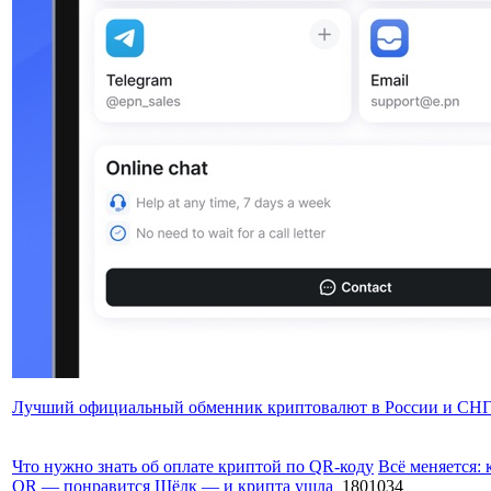
Лучший официальный обменник криптовалют в России и СН
Что нужно знать об оплате криптой по QR-коду
Всё меняется:
QR — понравится
Щёлк — и крипта ушла
1801034