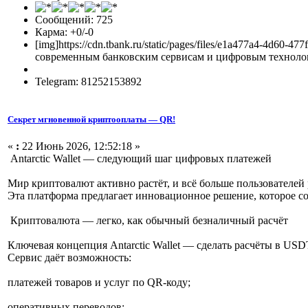
Сообщений: 725
Карма: +0/-0
[img]https://cdn.tbank.ru/static/pages/files/e1a477a4-4d
современным банковским сервисам и цифровым технологи
Telegram: 81252153892
Секрет мгновенной криптооплаты — QR!
«
:
22 Июнь 2026, 12:52:18 »
Antarctic Wallet — следующий шаг цифровых платежей
Мир криптовалют активно растёт, и всё больше пользователе
Эта платформа предлагает инновационное решение, которое с
Криптовалюта — легко, как обычный безналичный расчёт
Ключевая концепция Antarctic Wallet — сделать расчёты в U
Сервис даёт возможность:
платежей товаров и услуг по QR-коду;
оперативных переводов;