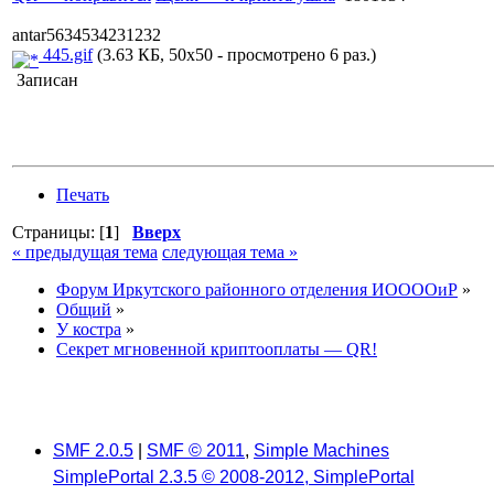
antar5634534231232
445.gif
(3.63 КБ, 50x50 - просмотрено 6 раз.)
Записан
Печать
Страницы: [
1
]
Вверх
« предыдущая тема
следующая тема »
Форум Иркутского районного отделения ИООООиР
»
Общий
»
У костра
»
Секрет мгновенной криптооплаты — QR!
SMF 2.0.5
|
SMF © 2011
,
Simple Machines
SimplePortal 2.3.5 © 2008-2012, SimplePortal