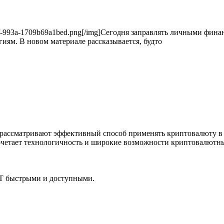
60-477f-993a-1709b69a1bed.png[/img]Сегодня заправлять личными фи
ям. В новом материале рассказывается, будто
й рассматривают эффективный способ применять криптовалюту в
очетает технологичность и широкие возможности криптовалютн
SDT быстрыми и доступными.