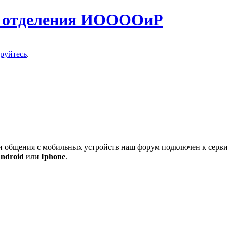
о отделения ИООООиР
ируйтесь
.
 и общения с мобильных устройств наш форум подключен к серв
ndroid
или
Iphone
.