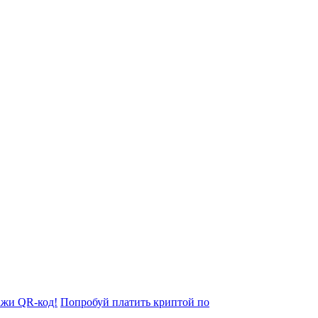
ажи QR-код!
Попробуй платить криптой по