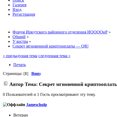
Поиск
Галерея
Вход
Регистрация
Форум Иркутского районного отделения ИООООиР
»
Общий
»
У костра
»
Секрет мгновенной криптооплаты — QR!
« предыдущая тема
следующая тема »
Печать
Страницы: [
1
]
Вниз
Автор
Тема: Секрет мгновенной криптооплаты
0 Пользователей и 1 Гость просматривают эту тему.
Jameschulp
Ветеран