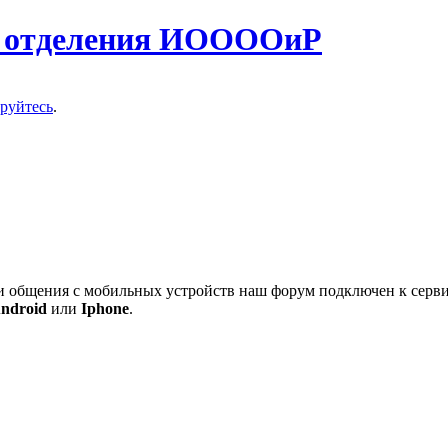
о отделения ИООООиР
ируйтесь
.
 и общения с мобильных устройств наш форум подключен к серв
ndroid
или
Iphone
.