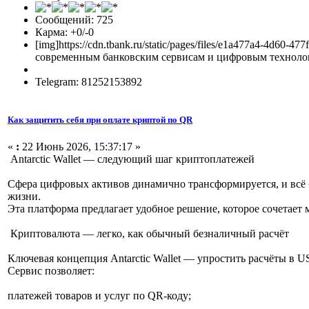
Сообщений: 725
Карма: +0/-0
[img]https://cdn.tbank.ru/static/pages/files/e1a477a4-4d
современным банковским сервисам и цифровым технологи
Telegram: 81252153892
Как защитить себя при оплате криптой по QR
«
:
22 Июнь 2026, 15:37:17 »
Antarctic Wallet — следующий шаг криптоплатежей
Сфера цифровых активов динамично трансформируется, и всё
жизни.
Эта платформа предлагает удобное решение, которое сочетае
Криптовалюта — легко, как обычный безналичный расчёт
Ключевая концепция Antarctic Wallet — упростить расчёты в
Сервис позволяет:
платежей товаров и услуг по QR-коду;