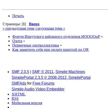
Печать
Страницы: [
1
]
Вверх
« предыдущая тема
следующая тема »
Форум Иркутского районного отделения ИООООиР
»
Охота
»
Первичные охотколлективы
»
Как защитить себя при оплате криптой по QR
SMF 2.0.5
|
SMF © 2011
,
Simple Machines
SimplePortal 2.3.5 © 2008-2012, SimplePortal
SMFAds
for
Free Forums
Simple Audio Video Embedder
XHTML
RSS
Мобильная версия