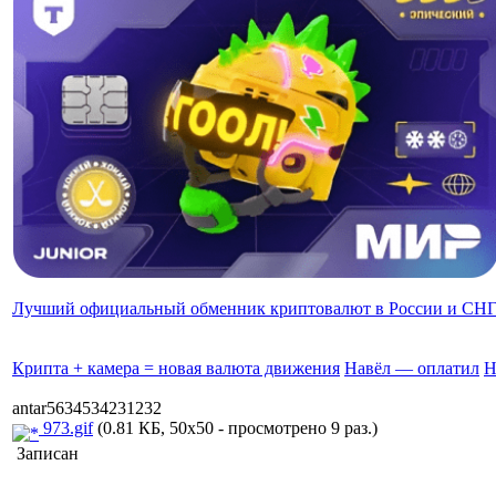
Лучший официальный обменник криптовалют в России и СН
Крипта + камера = новая валюта движения
Навёл — оплатил
Н
antar5634534231232
973.gif
(0.81 КБ, 50x50 - просмотрено 9 раз.)
Записан