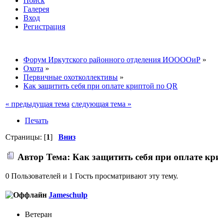
Поиск
Галерея
Вход
Регистрация
Форум Иркутского районного отделения ИООООиР
»
Охота
»
Первичные охотколлективы
»
Как защитить себя при оплате криптой по QR
« предыдущая тема
следующая тема »
Печать
Страницы: [
1
]
Вниз
Автор
Тема: Как защитить себя при оплате кр
0 Пользователей и 1 Гость просматривают эту тему.
Jameschulp
Ветеран