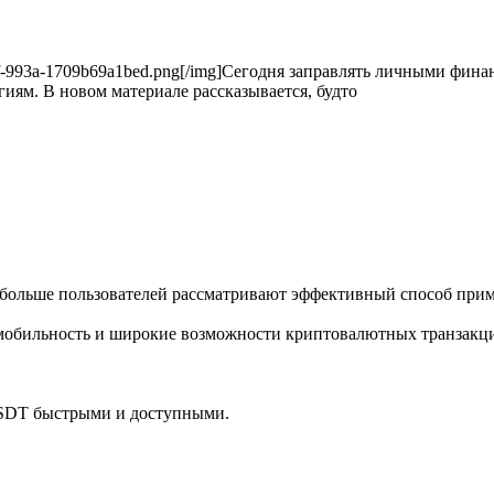
60-477f-993a-1709b69a1bed.png[/img]Сегодня заправлять личными фи
ям. В новом материале рассказывается, будто
 больше пользователей рассматривают эффективный способ при
т мобильность и широкие возможности криптовалютных транзакц
 USDT быстрыми и доступными.