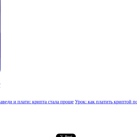
Г
аведи и плати: крипта стала проще
Урок: как платить криптой п