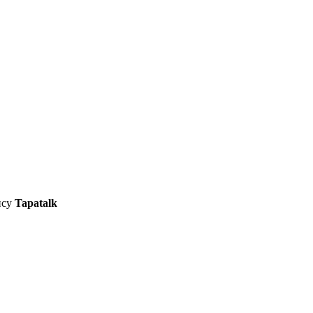
ису
Tapatalk