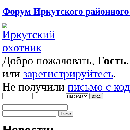
Форум Иркутского районног
Добро пожаловать,
Гость
или
зарегистрируйтесь
.
Не получили
письмо с ко
Новости: