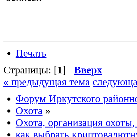
Печать
Страницы: [
1
]
Вверх
« предыдущая тема
следующа
Форум Иркутского район
Охота
»
Охота, организация охоты,
как выбрать криптовалютн