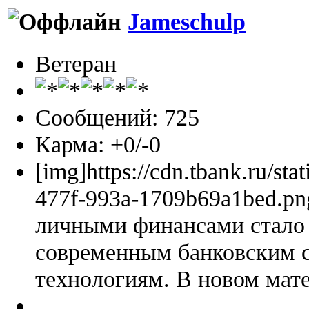
Jameschulp
Ветеран
Сообщений: 725
Карма: +0/-0
[img]https://cdn.tbank.ru/sta
477f-993a-1709b69a1bed.pn
личными финансами стало 
современным банковским 
технологиям. В новом мате