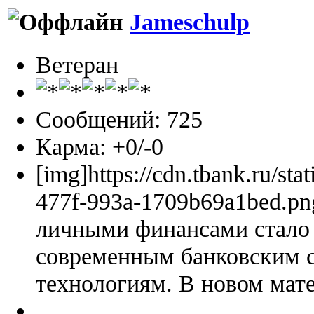
Jameschulp
Ветеран
Сообщений: 725
Карма: +0/-0
[img]https://cdn.tbank.ru/sta
477f-993a-1709b69a1bed.pn
личными финансами стало 
современным банковским 
технологиям. В новом мате