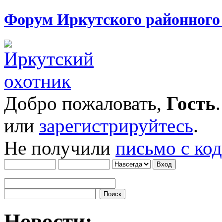
Форум Иркутского районног
Добро пожаловать,
Гость
или
зарегистрируйтесь
.
Не получили
письмо с ко
Новости: