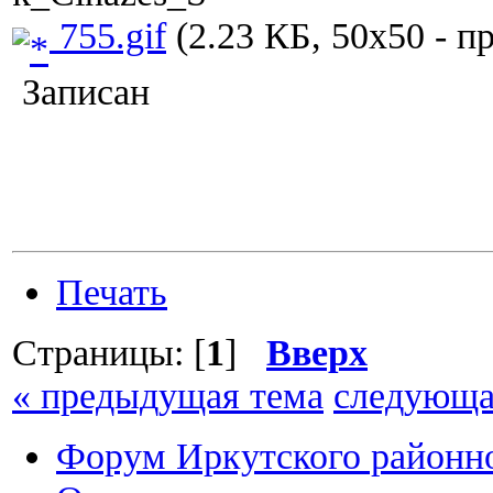
755.gif
(2.23 КБ, 50x50 - п
Записан
Печать
Страницы: [
1
]
Вверх
« предыдущая тема
следующа
Форум Иркутского район