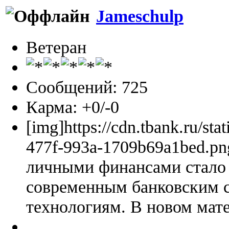
Jameschulp
Ветеран
Сообщений: 725
Карма: +0/-0
[img]https://cdn.tbank.ru/sta
477f-993a-1709b69a1bed.pn
личными финансами стало 
современным банковским 
технологиям. В новом мате