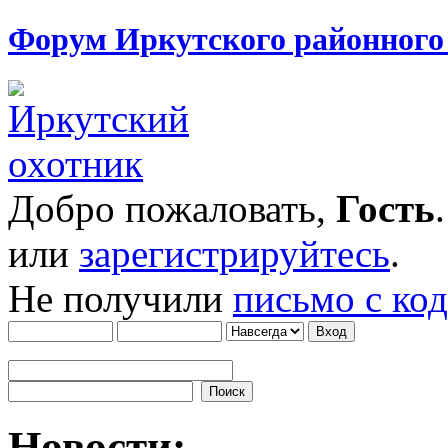
Форум Иркутского районног
Добро пожаловать,
Гость
или
зарегистрируйтесь
.
Не получили
письмо с ко
Новости: