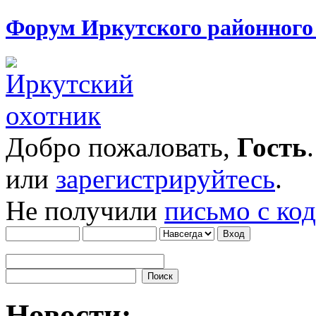
Форум Иркутского районног
Добро пожаловать,
Гость
или
зарегистрируйтесь
.
Не получили
письмо с ко
Новости: