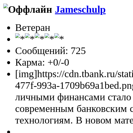
Jameschulp
Ветеран
Сообщений: 725
Карма: +0/-0
[img]https://cdn.tbank.ru/sta
477f-993a-1709b69a1bed.pn
личными финансами стало 
современным банковским 
технологиям. В новом мате