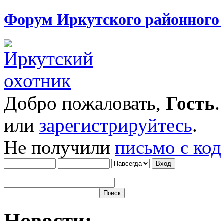
Форум Иркутского районног
Добро пожаловать,
Гость
или
зарегистрируйтесь
.
Не получили
письмо с ко
Новости: