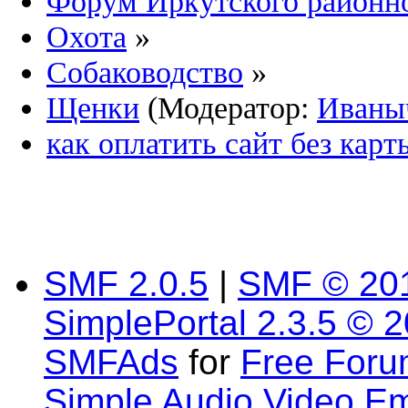
Форум Иркутского район
Охота
»
Собаководство
»
Щенки
(Модератор:
Иваны
как оплатить сайт без карт
SMF 2.0.5
|
SMF © 20
SimplePortal 2.3.5 © 
SMFAds
for
Free For
Simple Audio Video E