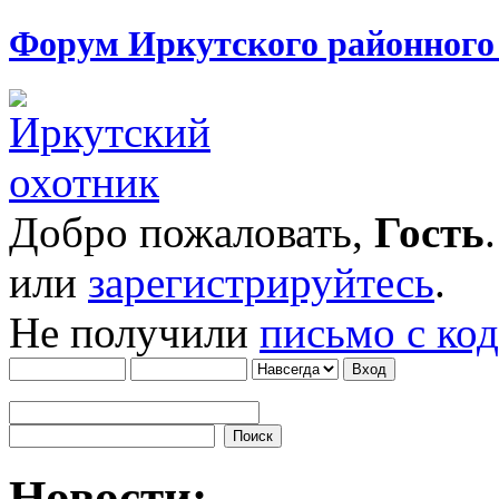
Форум Иркутского районног
Добро пожаловать,
Гость
или
зарегистрируйтесь
.
Не получили
письмо с ко
Новости: