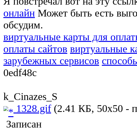
Я повстречал вот на эту ссы
онлайн
Может быть есть выго
обсудим.
виртуальные карты для оплат
оплаты сайтов
виртуальные к
зарубежных сервисов
способ
0edf48c
k_Cinazes_S
1328.gif
(2.41 КБ, 50x50 - 
Записан