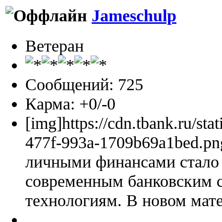
Jameschulp
Ветеран
Сообщений: 725
Карма: +0/-0
[img]https://cdn.tbank.ru/sta
477f-993a-1709b69a1bed.pn
личными финансами стало 
современным банковским 
технологиям. В новом мате