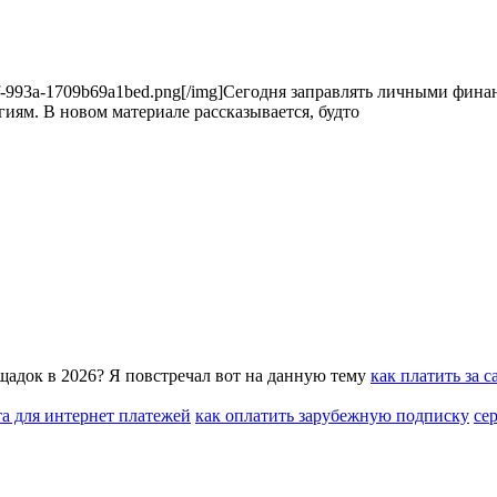
60-477f-993a-1709b69a1bed.png[/img]Сегодня заправлять личными фи
ям. В новом материале рассказывается, будто
щадок в 2026? Я повстречал вот на данную тему
как платить за 
та для интернет платежей
как оплатить зарубежную подписку
се