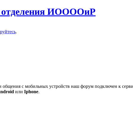
о отделения ИООООиР
ируйтесь
.
 и общения с мобильных устройств наш форум подключен к серв
ndroid
или
Iphone
.