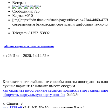
Ветеран
Сообщений: 725
Карма: +0/-0
[img]https://cdn.tbank.ru/static/pages/files/e1a477a4-4d
современным банковским сервисам и цифровым технологи
Telegram: 81252153892
рабочие варианты оплаты сервисов
«
:
26 Июнь 2026, 14:14:52 »
Кто какие знает стабильные способы оплаты иностранных пло
лучшие варианты? Давайте вместе обсудим.
как оплатить иностранные сервисы подписки
виртуальная кар
оформить виртуальную карту онлайн
0edf48c
k_Cinazes_S
1328.gif
(2.41 КБ, 50x50 - просмотрено 5 раз.)