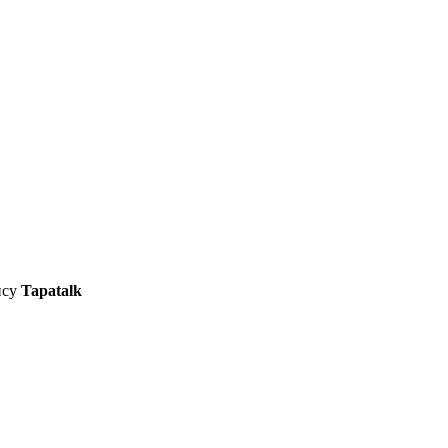
ису
Tapatalk