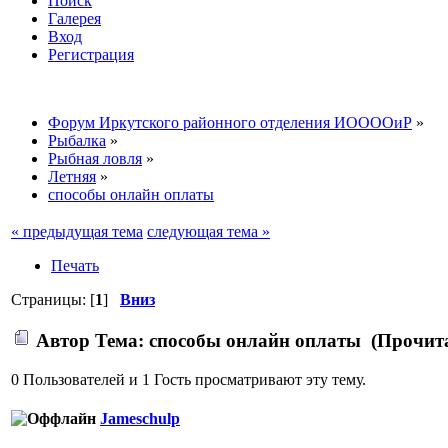
Поиск
Галерея
Вход
Регистрация
Форум Иркутского районного отделения ИООООиР
»
Рыбалка
»
Рыбная ловля
»
Летняя
»
способы онлайн оплаты
« предыдущая тема
следующая тема »
Печать
Страницы: [
1
]
Вниз
Автор
Тема: способы онлайн оплаты (Прочита
0 Пользователей и 1 Гость просматривают эту тему.
Jameschulp