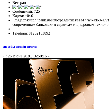
Ветеран
Сообщений: 725
Карма: +0/-0
[img]https://cdn.tbank.ru/static/pages/files/e1a477a4-4d
современным банковским сервисам и цифровым технологи
Telegram: 81252153892
способы онлайн оплаты
«
:
26 Июнь 2026, 16:50:16 »