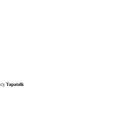
ису
Tapatalk