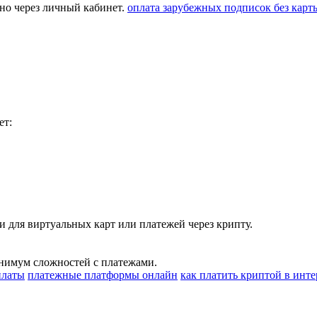
но через личный кабинет.
оплата зарубежных подписок без карт
ет:
и для виртуальных карт или платежей через крипту.
инимум сложностей с платежами.
платы
платежные платформы онлайн
как платить криптой в инте