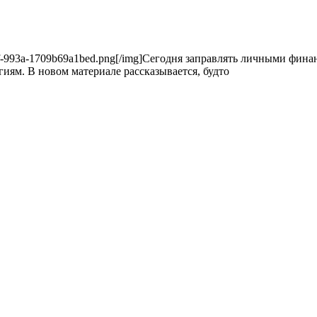
60-477f-993a-1709b69a1bed.png[/img]Сегодня заправлять личными фи
ям. В новом материале рассказывается, будто