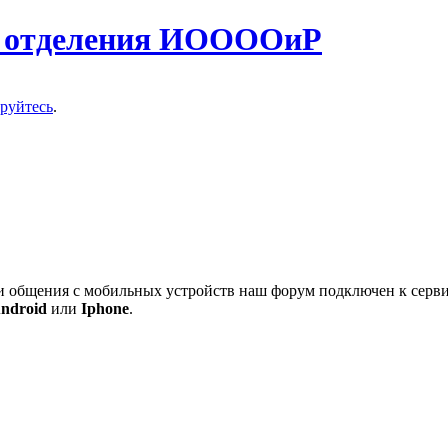
о отделения ИООООиР
ируйтесь
.
 и общения с мобильных устройств наш форум подключен к серв
ndroid
или
Iphone
.